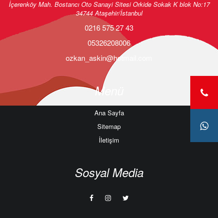
İçerenköy Mah. Bostancı Oto Sanayi Sitesi Orkide Sokak K blok No:17
Treyler çatı atkısı onarımı ve değişimi
34744 Ataşehir/İstanbul
0216 575 27 43
Treyler yan kapak kancası değişimi
05326208006
Treyler gümrük halatı değişimi
ozkan_askin@hotmail.com
Treyler jak değişimi
Tırsan Liftmaster Tamiri
Menü
Krone Liftmaster Tamiri
Ana Sayfa
Dorse Mekanik Ayak Tamiri
Sitemap
Dorse Fren Kaliper Tamiri
İletişim
Sosyal Media